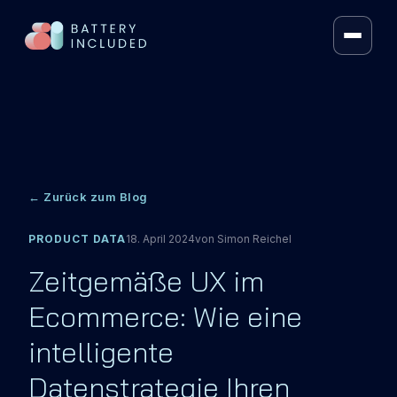
FRAMEWORK
VOLT SEARCH®
VOLT MERCH
← Zurück zum Blog
AI RECOS
PRODUCT DATA
18. April 2024
von
Simon Reichel
HYBRID LLM SEARCH
Zeitgemäße UX im
ARTIFICIAL INTELLIGENCE
Ecommerce: Wie eine
CONTEXT KIT
intelligente
PRICING
Datenstrategie Ihren
ÜBER UNS