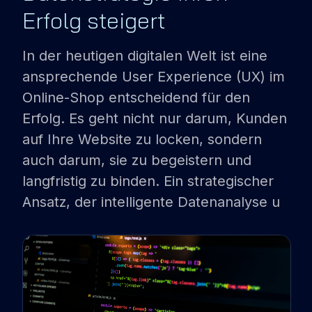
Erfolg steigert
PARTNER
In der heutigen digitalen Welt ist eine
SHOPWARE
ansprechende User Experience (UX) im
EMPORIX
Online-Shop entscheidend für den
TRBO
Erfolg. Es geht nicht nur darum, Kunden
auf Ihre Website zu locken, sondern
REFERENZEN
auch darum, sie zu begeistern und
BLOG
langfristig zu binden. Ein strategischer
Ansatz, der intelligente Datenanalyse u
DEMO BUCHEN
LOGIN