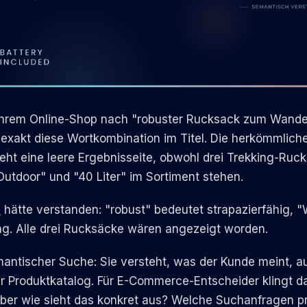
 Ihrem Online-Shop nach "robuster Rucksack zum Wander
 exakt diese Wortkombination im Titel. Die herkömmlich
ieht eine leere Ergebnisseite, obwohl drei Trekking-Ruc
"Outdoor" und "40 Liter" im Sortiment stehen.
e
hätte verstanden: "robust" bedeutet strapazierfähig, 
ng. Alle drei Rucksäcke wären angezeigt worden.
mantischer Suche: Sie versteht, was der Kunde meint, 
hr Produktkatalog. Für E-Commerce-Entscheider klingt d
ber wie sieht das konkret aus? Welche Suchanfragen pr