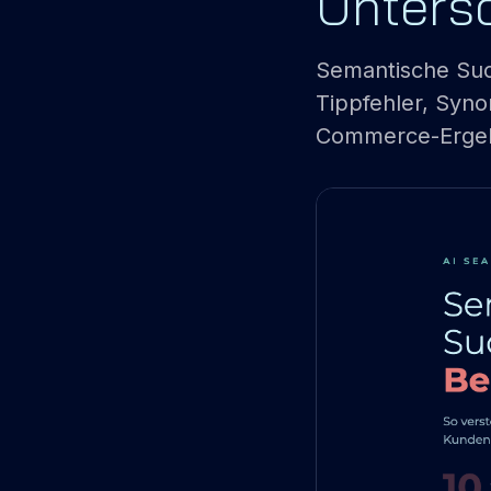
Unters
Semantische Such
Tippfehler, Syn
Commerce-Ergeb