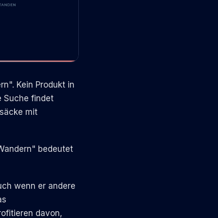
n". Kein Produkt in
e Suche findet
ksäcke mit
"Wandern" bedeutet
auch wenn er andere
as
ofitieren davon,