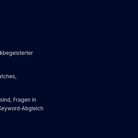
kbegeisterter
atches,
ind, Fragen in
 Keyword-Abgleich