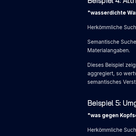
Beispiel 4: Att
"wasserdichte W
Herkömmliche Suche:
Semantische Suche:
Materialangaben.
Dieses Beispiel zei
aggregiert, so wert
semantisches Verst
Beispiel 5: U
"was gegen Kopf
Herkömmliche Suche