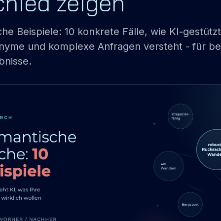
chied zeigen
e Beispiele: 10 konkrete Fälle, wie KI-gestütz
onyme und komplexe Anfragen versteht - für be
nisse.