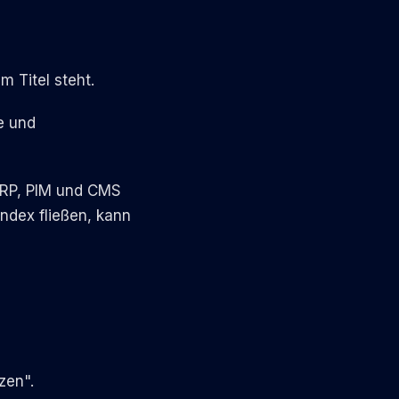
m Titel steht.
e und
ERP, PIM und CMS
index fließen, kann
zen".