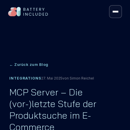
FRAMEWORK
VOLT SEARCH®
VOLT MERCH
← Zurück zum Blog
AI RECOS
INTEGRATIONS
27. Mai 2025
von
Simon Reichel
HYBRID LLM SEARCH
MCP Server – Die
ARTIFICIAL INTELLIGENCE
(vor-)letzte Stufe der
CONTEXT KIT
Produktsuche im E-
PRICING
Commerce
ÜBER UNS