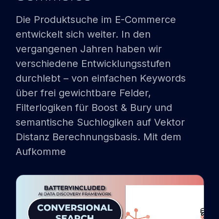
PARTNER
Die Produktsuche im E-Commerce
entwickelt sich weiter. In den
SHOPWARE
vergangenen Jahren haben wir
EMPORIX
verschiedene Entwicklungsstufen
durchlebt – von einfachen Keywords
TRBO
über frei gewichtbare Felder,
REFERENZEN
Filterlogiken für Boost & Bury und
BLOG
semantische Suchlogiken auf Vektor
Distanz Berechnungsbasis. Mit dem
Aufkomme
DEMO BUCHEN
LOGIN