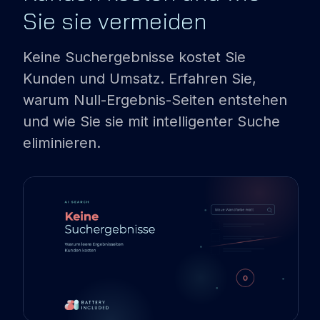
Sie sie vermeiden
PARTNER
Keine Suchergebnisse kostet Sie
SHOPWARE
Kunden und Umsatz. Erfahren Sie,
EMPORIX
warum Null-Ergebnis-Seiten entstehen
TRBO
und wie Sie sie mit intelligenter Suche
eliminieren.
REFERENZEN
BLOG
DEMO BUCHEN
LOGIN