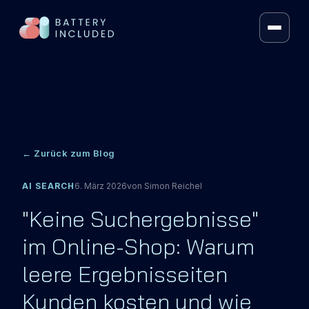
FRAMEWORK
VOLT SEARCH®
VOLT MERCH
← Zurück zum Blog
AI RECOS
AI SEARCH
6. März 2026
von
Simon Reichel
HYBRID LLM SEARCH
"Keine Suchergebnisse"
ARTIFICIAL INTELLIGENCE
im Online-Shop: Warum
CONTEXT KIT
leere Ergebnisseiten
PRICING
Kunden kosten und wie
ÜBER UNS