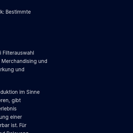
ik: Bestimmte
 Filterauswahl
n Merchandising und
irkung und
duktion im Sinne
ren, gibt
rlebnis
tung einer
bar ist. Für