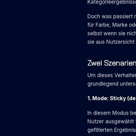
Kategorieergebnisse
Doch was passiert m
für Farbe, Marke od
selbst wenn sie nic
sie aus Nutzersicht
Zwei Szenarien
Um dieses Verhalten
grundlegend untersch
1
.
Mode: Sticky (def
In diesem Modus beh
Nutzer ausgewählt w
gefilterten Ergebn