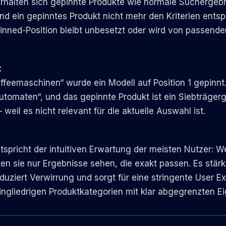
rhalten sich gepinnte Produkte wie normale Suchergeb
und ein gepinntes Produkt nicht mehr den Kriterien entsp
inned-Position bleibt unbesetzt oder wird von passend
:
affeemaschinen“ wurde ein Modell auf Position 1 gepinnt
lautomaten“, und das gepinnte Produkt ist ein Siebträger
 weil es nicht relevant für die aktuelle Auswahl ist.
tspricht der intuitiven Erwartung der meisten Nutzer: We
en sie nur Ergebnisse sehen, die exakt passen. Es stärk
reduziert Verwirrung und sorgt für eine stringente User E
ingliedrigen Produktkategorien mit klar abgegrenzten E