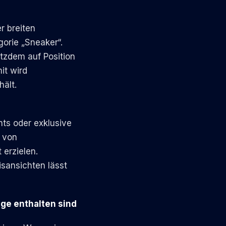
r breiten
gorie „Sneaker“.
otzdem auf Position
it wird
hält.
ts oder exklusive
g von
 erzielen.
sansichten lässt
nge enthalten sind