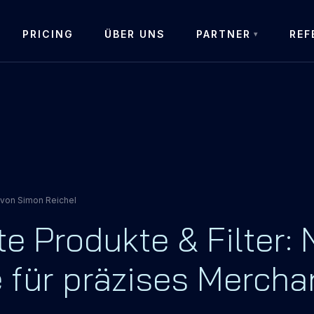
PRICING
ÜBER UNS
PARTNER
REF
von
Simon Reichel
e Produkte & Filter:
 für präzises Mercha