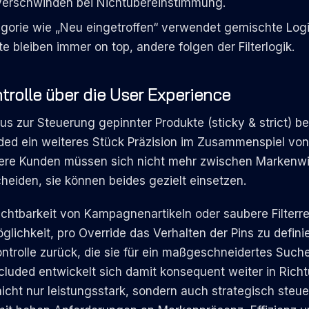
 verschwinden bei Nichtübereinstimmung.
gorie wie „Neu eingetroffen“ verwendet gemischte Log
e bleiben immer on top, andere folgen der Filterlogik.
ntrolle über die User Experience
 zur Steuerung gepinnter Produkte (sticky & strict) bei
luded ein weiteres Stück Präzision im Zusammenspiel vo
ere Kunden müssen sich nicht mehr zwischen Markenw
heiden, sie können beides gezielt einsetzen.
chtbarkeit von Kampagnenartikeln oder saubere Filterre
öglichkeit, pro Override das Verhalten der Pins zu definie
trolle zurück, die sie für ein maßgeschneidertes Suche
cluded entwickelt sich damit konsequent weiter in Rich
icht nur leistungsstark, sondern auch strategisch steuer