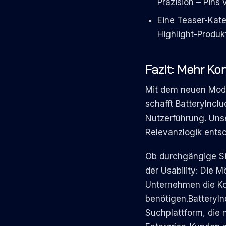
Präzision – Pins
Eine Teaser-Kate
Highlight-Produkt
Fazit: Mehr Ko
Mit dem neuen Modus
schafft BatteryInc
Nutzerführung. Uns
Relevanzlogik entsc
Ob durchgängige Si
der Usability: Die M
Unternehmen die Kon
benötigen.BatteryIn
Suchplattform, die n