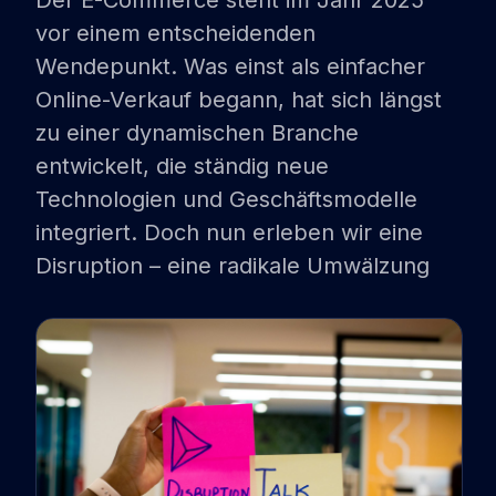
Der E-Commerce steht im Jahr 2025
vor einem entscheidenden
PARTNER
Wendepunkt. Was einst als einfacher
SHOPWARE
Online-Verkauf begann, hat sich längst
zu einer dynamischen Branche
EMPORIX
entwickelt, die ständig neue
TRBO
Technologien und Geschäftsmodelle
REFERENZEN
integriert. Doch nun erleben wir eine
Disruption – eine radikale Umwälzung
BLOG
DEMO BUCHEN
LOGIN