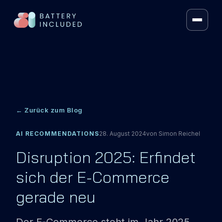
FRAMEWORK
VOLT SEARCH®
VOLT MERCH
← Zurück zum Blog
AI RECOS
AI RECOMMENDATIONS
28. August 2024
von
Simon Reichel
HYBRID LLM SEARCH
Disruption 2025: Erfindet
ARTIFICIAL INTELLIGENCE
sich der E-Commerce
CONTEXT KIT
gerade neu
PRICING
ÜBER UNS