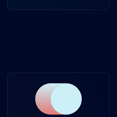
typischerweise innerhalb weniger Tage.
ohne versteckte Kosten. Unser Ansatz
als Boutique SaaS beinhaltet immer ein
Die meisten Kunden sehen bereits in den
individuelles Angebot.
ersten Wochen nach der Integration
messbare Verbesserungen bei
Conversion Rate, Performance und
Qualität zu Suchergebnissen, Kategorie-
Listen und Empfehlungslogiken. B&W
Handelsgesellschaft verzeichnete nach
zwei Monaten +10% und nach vier
Monaten +19% Conversion.