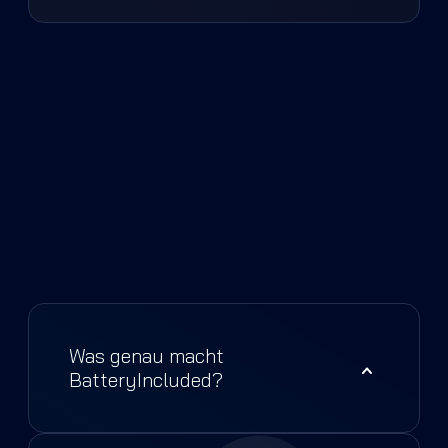
Was genau macht
BatteryIncluded?
BatteryIncluded liefert die AI-