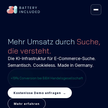
FRAMEWORK
VOLT SEARCH®
Mehr Umsatz durch
Suche,
VOLT MERCH
die versteht.
AI RECOS
Die KI-Infrastruktur für E-Commerce-Suche.
Semantisch. Cookieless. Made in Germany.
HYBRID LLM SEARCH
ARTIFICIAL INTELLIGENCE
+19% Conversion bei B&W Handelsgesellschaft
CONTEXT KIT
Kostenlose Demo anfragen →
PRICING
Mehr erfahren
ÜBER UNS